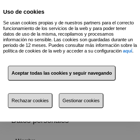
Select Language
▼
Uso de cookies
Se usan cookies propias y de nuestros partners para el correcto
funcionamiento de los servicios de la web y para poder tener
datos de uso de la misma, recopilamos y procesamos
información no sensible. Las cookies son guardadas durante un
periodo de 12 meses. Puedes consultar más información sobre la
política de cookies de la web y acceder a su configuración
aquí
.
Seguros
Trabajamos con
seguro de impagos para alquileres y todo tipo
Aceptar todas las cookies y seguir navegando
de seguros
con
Fiatc
compañia lider en el sector.
Rechazar cookies
Gestionar cookies
Datos personales